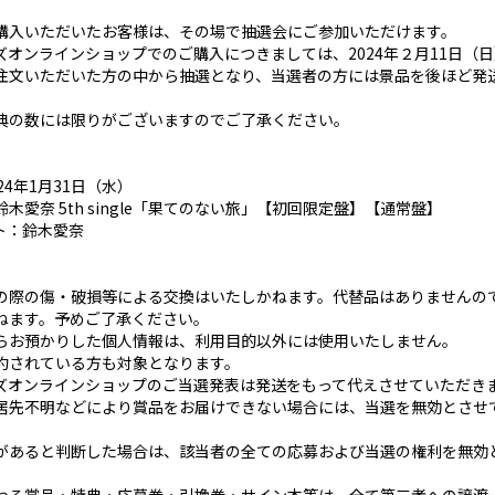
購入いただいたお客様は、その場で抽選会にご参加いただけます。
オンラインショップでのご購入につきましては、2024年２月11日（日）
注文いただいた方の中から抽選となり、当選者の方には景品を後ほど発
。
典の数には限りがございますのでご了承ください。
24年1月31日（水）
木愛奈 5th single「果てのない旅」【初回限定盤】【通常盤】
ト：鈴木愛奈
の際の傷・破損等による交換はいたしかねます。代替品はありませんの
ねます。予めご了承ください。
らお預かりした個人情報は、利用目的以外には使用いたしません。
約されている方も対象となります。
ズオンラインショップのご当選発表は発送をもって代えさせていただき
居先不明などにより賞品をお届けできない場合には、当選を無効とさせ
があると判断した場合は、該当者の全ての応募および当選の権利を無効
。