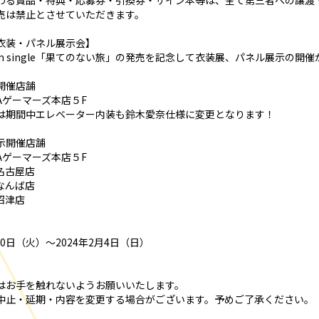
わる賞品・特典・応募券・引換券・サイン本等は、全て第三者への譲渡
売は禁止とさせていただきます。
衣装・パネル展示会】
th single「果てのない旅」の発売を記念して衣装展、パネル展示の開
開催店舗
ARAゲーマーズ本店５F
は期間中エレベーター内装も鈴木愛奈仕様に変更となります！
示開催店舗
ARAゲーマーズ本店５F
名古屋店
なんば店
沼津店
月30日（火）～2024年2月4日（日）
はお手を触れないようお願いいたします。
中止・延期・内容を変更する場合がございます。予めご了承ください。