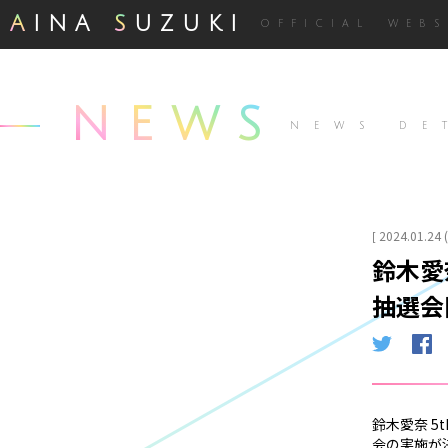
A
INA
S
UZUKI
OFFICIAL WEBS
NEWS
NEWS DE
2024.01.24 
[
鈴木愛
抽選会
鈴木愛奈 5
会の実施が