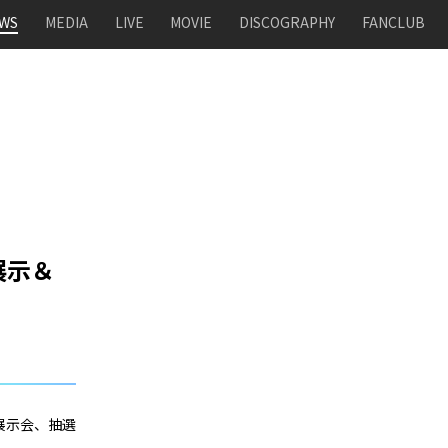
WS
MEDIA
LIVE
MOVIE
DISCOGRAPHY
FANCLUB
展示＆
て展示会、抽選