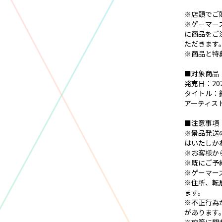
※店頭でご
※ゲーマーズ
に商品をご
ただきます
※商品と特
■対象商品
発売日：20
タイトル：鈴
アーティス
■注意事項
※景品発送
はいたしか
※お客様か
※既にご予
※ゲーマー
※住所、転
ます。
※不正行為
があります