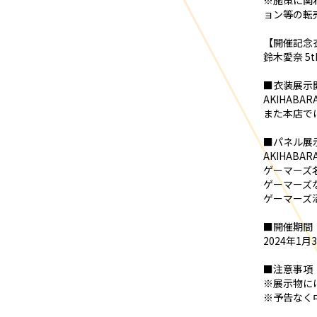
※施策に関
ョン等の転
【開催記念
鈴木愛奈 5
■衣装展示
AKIHAB
また本店で
■パネル展
AKIHAB
ゲーマーズ
ゲーマーズ
ゲーマーズ
■開催期間
2024年1
■注意事項
※展示物に
※予告なく